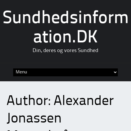
Sundhedsinform
ation.DK
Din, deres og vores Sundhed
Skip
to
content
Author:
Alexander
Jonassen