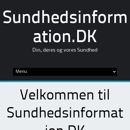
Sundhedsinform
ation.DK
Din, deres og vores Sundhed
Skip
to
content
Velkommen til
Sundhedsinformat