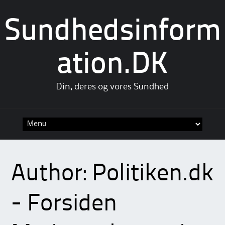
Sundhedsinform
ation.DK
Din, deres og vores Sundhed
Skip
to
content
Author:
Politiken.dk
- Forsiden