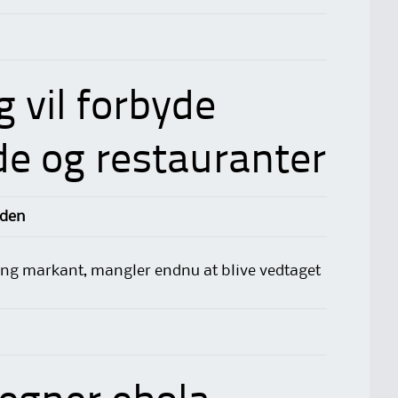
 vil forbyde
de og restauranter
iden
ning markant, mangler endnu at blive vedtaget