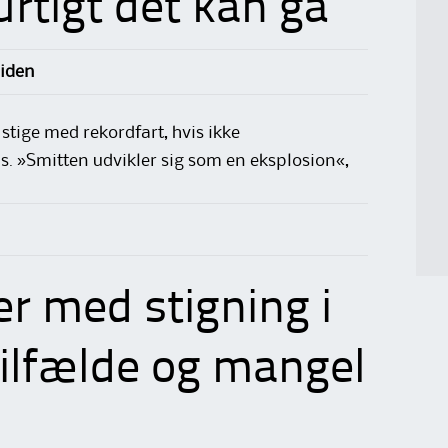
urtigt det kan gå
siden
tige med rekordfart, hvis ikke
s. »Smitten udvikler sig som en eksplosion«,
 med stigning i
tilfælde og mangel