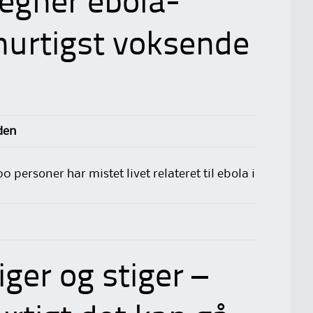
egner ebola-
hurtigst voksende
iden
 personer har mistet livet relateret til ebola i
iger og stiger –