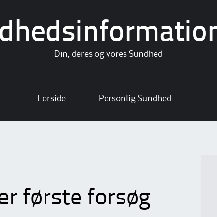
dhedsinformatio
Din, deres og vores Sundhed
Forside
Personlig Sundhed
r første forsøg