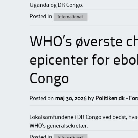
Uganda og DR Congo.
Posted in
Internationalt
WHO’s øverste c
epicenter for eb
Congo
Posted on
maj 30, 2026
by
Politiken.dk - Fo
Lokalsamfundene i DR Congo ved bedst, hvad 
WHO’s generalsekretær.
Posted in
Internationalt