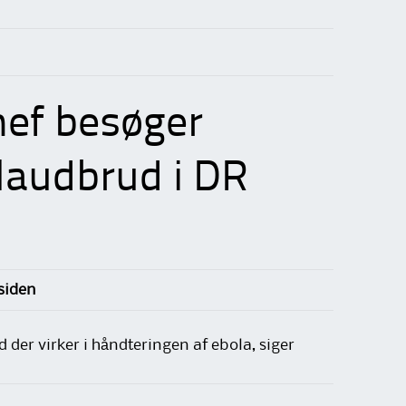
hef besøger
olaudbrud i DR
rsiden
der virker i håndteringen af ebola, siger