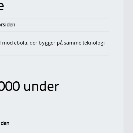
e
orsiden
el mod ebola, der bygger på samme teknologi
1000 under
siden