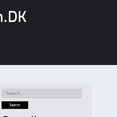
n.DK
Search
for: