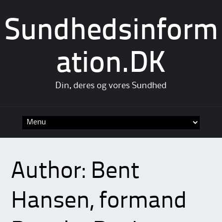
Sundhedsinform
ation.DK
Din, deres og vores Sundhed
Skip
to
content
Author:
Bent
Hansen, formand