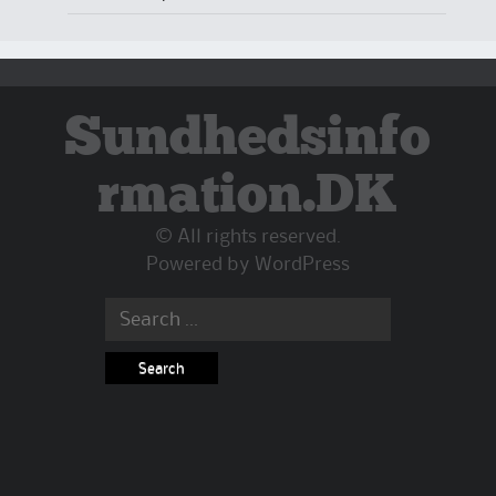
Sundhedsinfo
rmation.DK
© All rights reserved.
Powered by
WordPress
Search
for: