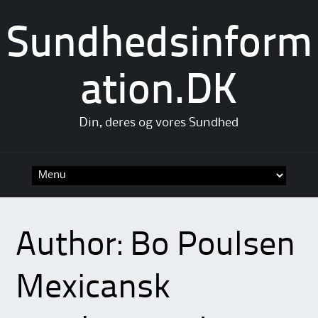
Sundhedsinform
ation.DK
Din, deres og vores Sundhed
Skip
to
content
Author:
Bo Poulsen
Mexicansk