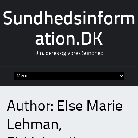
Sundhedsinform
ation.DK
Din, deres og vores Sundhed
Skip
to
content
Author:
Else Marie
Lehman,