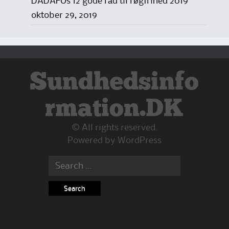
DADAFOs 12 gode råd til røgfrihed 2019
oktober 29, 2019
Sundhedsinfo
rmation.DK
© All rights reserved.
Powered by
WordPress
Search
for: