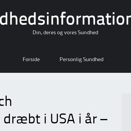
dhedsinformatio
Din, deres og vores Sundhed
Forside
Personlig Sundhed
ch
dræbt i USA i år –