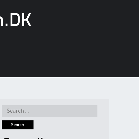
n.DK
Search
for: