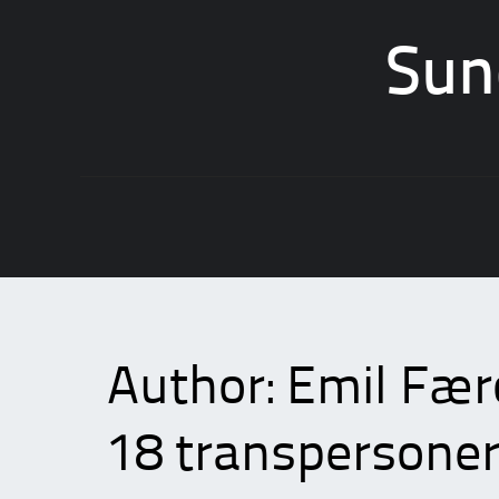
Sun
Skip
to
content
Author:
Emil Fær
18 transpersoner 