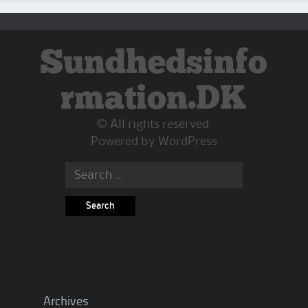
Sundhedsinfo
rmation.DK
© All rights reserved.
Powered by
WordPress
Search
for:
Archives