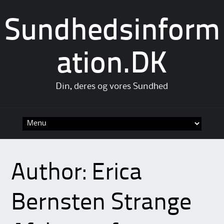
Sundhedsinform
ation.DK
Din, deres og vores Sundhed
Skip
to
content
Author:
Erica
Bernsten Strange