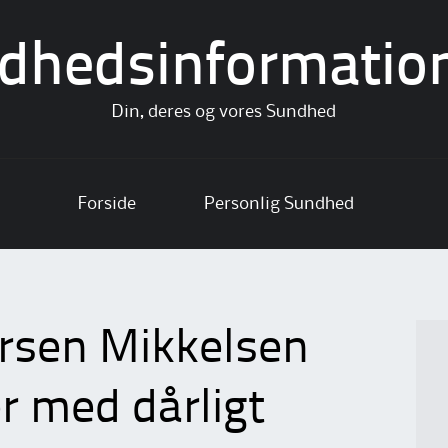
dhedsinformatio
Din, deres og vores Sundhed
Forside
Personlig Sundhed
rsen Mikkelsen
r med dårligt