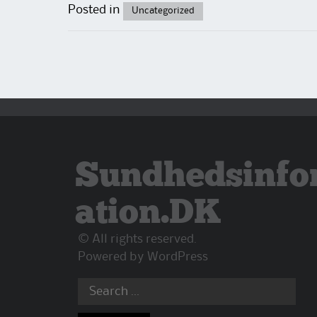
Posted in
Uncategorized
Sundhedsinfo
ation.DK
© All rights reserved.
Powered by
WordPress
Search
for: