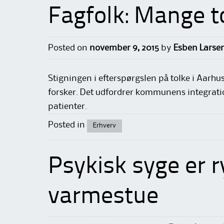
Fagfolk: Mange to
Posted on
november 9, 2015
by
Esben Larse
Stigningen i efterspørgslen på tolke i Aarhu
forsker. Det udfordrer kommunens integrat
patienter.
Posted in
Erhverv
Psykisk syge er r
varmestue