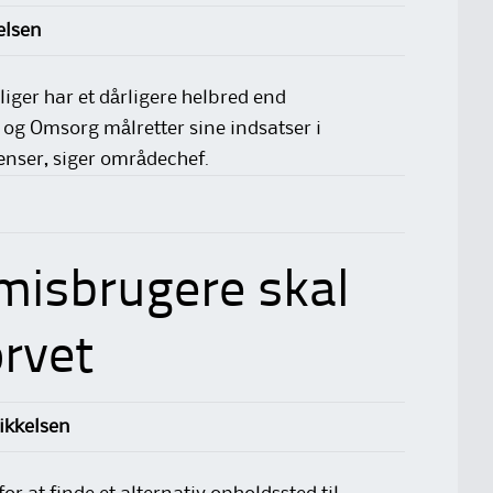
elsen
iger har et dårligere helbred end
og Omsorg målretter sine indsatser i
ænser, siger områdechef.
 misbrugere skal
orvet
ikkelsen