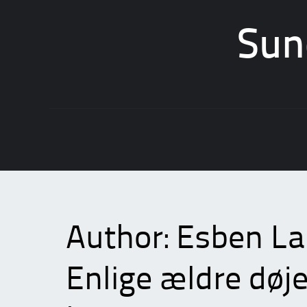
Sun
Skip
to
content
Author:
Esben La
Enlige ældre døje