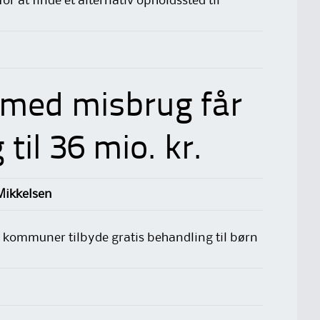
or at finde et alternativ opholdssted til
 med misbrug får
til 36 mio. kr.
Mikkelsen
ommuner tilbyde gratis behandling til børn