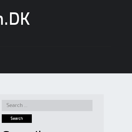
n.DK
Search
for: