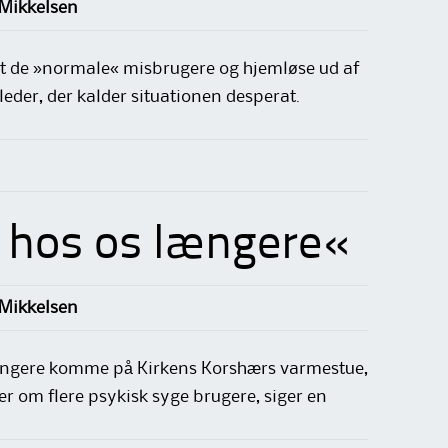
 Mikkelsen
et de »normale« misbrugere og hjemløse ud af
eder, der kalder situationen desperat.
e hos os længere«
 Mikkelsen
 længere komme på Kirkens Korshærs varmestue,
er om flere psykisk syge brugere, siger en