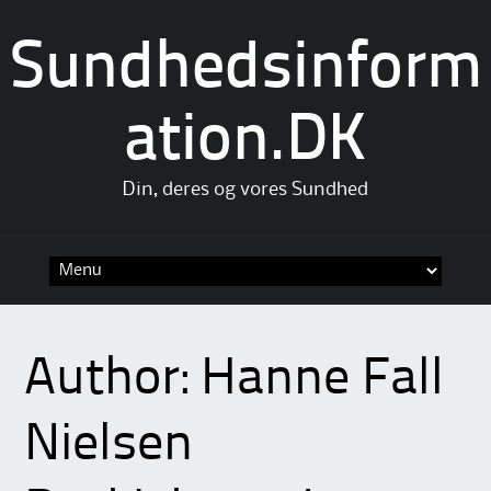
Sundhedsinform
ation.DK
Din, deres og vores Sundhed
Skip
to
content
Author:
Hanne Fall
Nielsen