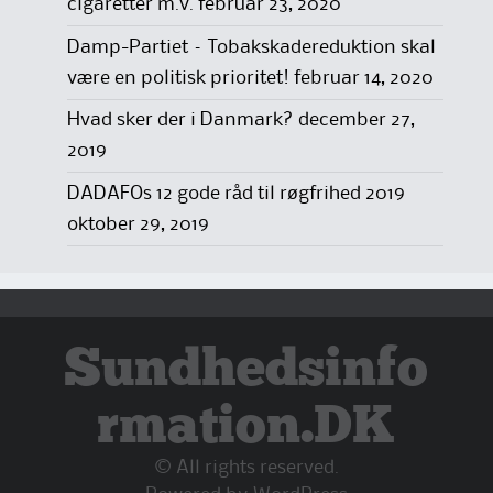
cigaretter m.v.
februar 23, 2020
Damp-Partiet – Tobakskadereduktion skal
være en politisk prioritet!
februar 14, 2020
Hvad sker der i Danmark?
december 27,
2019
DADAFOs 12 gode råd til røgfrihed 2019
oktober 29, 2019
Sundhedsinfo
rmation.DK
© All rights reserved.