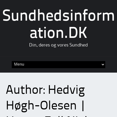
Sundhedsinform
ation.DK
Din, deres og vores Sundhed
Skip
to
content
Author:
Hedvig
Høgh-Olesen |