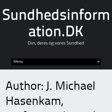
Sundhedsinform
ation.DK
Din, deres og vores Sundhed
Skip
to
content
Author:
J. Michael
Hasenkam,