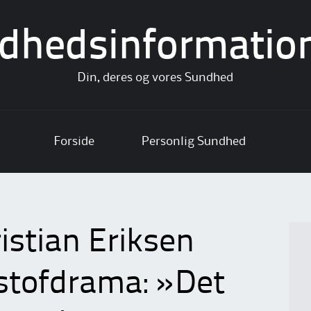
dhedsinformatio
Din, deres og vores Sundhed
Forside
Personlig Sundhed
istian Eriksen
stofdrama: »Det