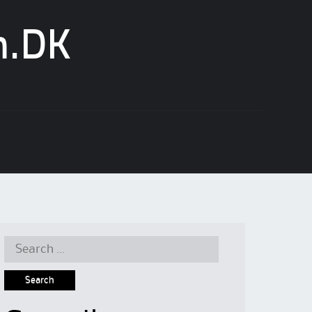
n.DK
Search
for: