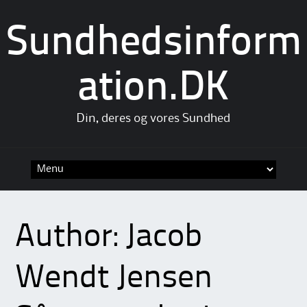
Sundhedsinform
ation.DK
Din, deres og vores Sundhed
Skip
to
content
Author:
Jacob
Wendt Jensen