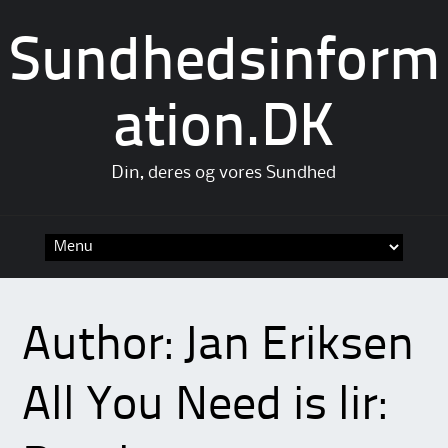
Sundhedsinform
ation.DK
Din, deres og vores Sundhed
Skip
to
content
Author:
Jan Eriksen
All You Need is lir: