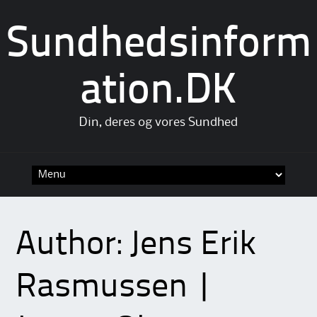
Sundhedsinform
ation.DK
Din, deres og vores Sundhed
Skip
to
content
Author:
Jens Erik
Rasmussen |