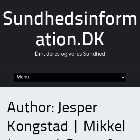
Sundhedsinform
ation.DK
Din, deres og vores Sundhed
Skip
to
content
Author:
Jesper
Kongstad | Mikkel