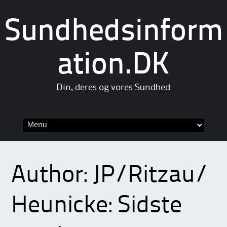
Sundhedsinform
ation.DK
Din, deres og vores Sundhed
Skip
to
content
Author:
JP/Ritzau/
Heunicke: Sidste