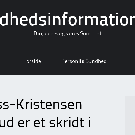
dhedsinformatio
Din, deres og vores Sundhed
Forside
Personlig Sundhed
ss-Kristensen
 er et skridt i