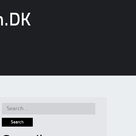
n.DK
Search
for: