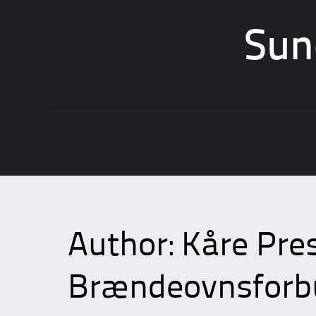
Sun
Skip
to
content
Author:
Kåre Pre
Brændeovnsforbud