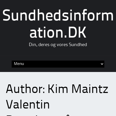
Sundhedsinform
ation.DK
Din, deres og vores Sundhed
Skip
to
content
Author:
Kim Maintz
Valentin