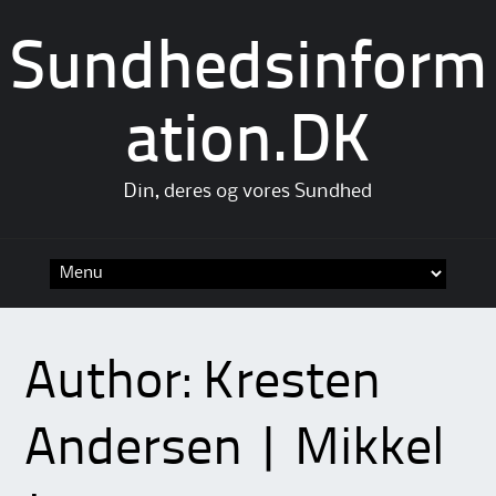
Sundhedsinform
ation.DK
Din, deres og vores Sundhed
Skip
to
content
Author:
Kresten
Andersen | Mikkel