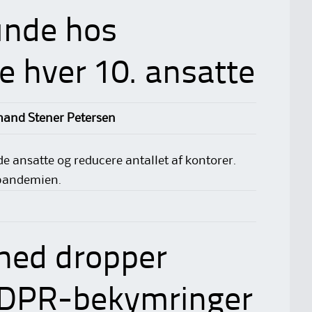
unde hos
re hver 10. ansatte
mand Stener Petersen
de ansatte og reducere antallet af kontorer.
 pandemien.
hed dropper
GDPR-bekymringer