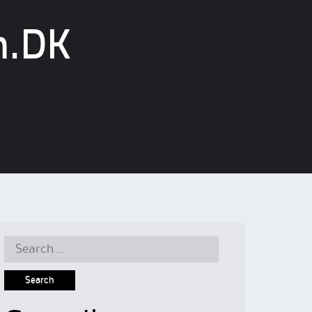
n.DK
Search
for: