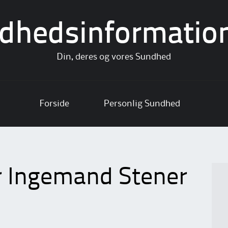
dhedsinformatio
Din, deres og vores Sundhed
Forside
Personlig Sundhed
er Ingemand Stener