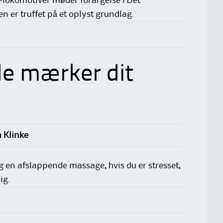
-lokomotiver møder forargelse i Det
 er truffet på et oplyst grundlag.
de mærker dit
 Klinke
ig en afslappende massage, hvis du er stresset,
ig.