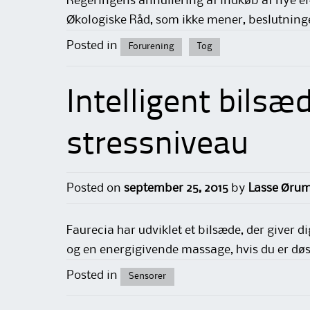
Regeringens annullering af indkøb af nye el
Økologiske Råd, som ikke mener, beslutningen
Posted in
Forurening
Tog
Intelligent bilsæ
stressniveau
Posted on
september 25, 2015
by
Lasse Ørum
Faurecia har udviklet et bilsæde, der giver d
og en energigivende massage, hvis du er døs
Posted in
Sensorer