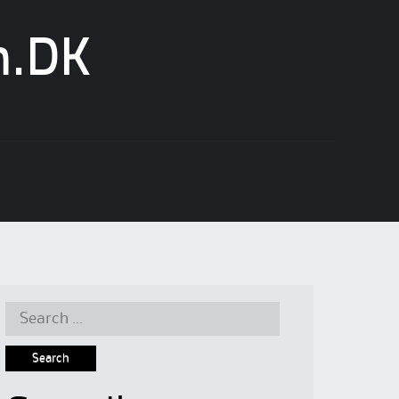
n.DK
Search
for: