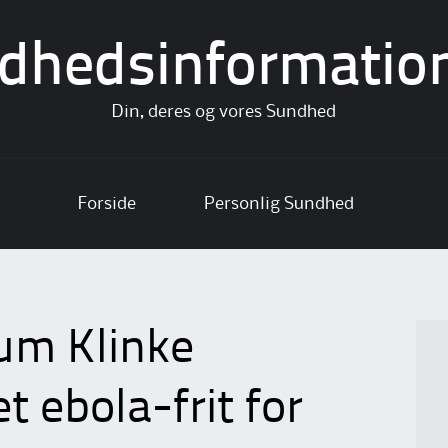
dhedsinformatio
Din, deres og vores Sundhed
Forside
Personlig Sundhed
um Klinke
t ebola-frit for