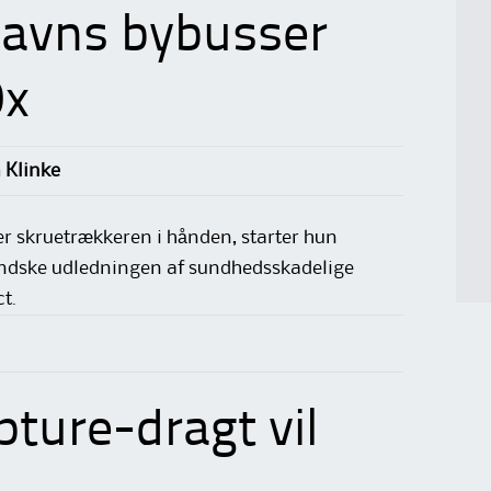
havns bybusser
Ox
 Klinke
er skruetrækkeren i hånden, starter hun
mindske udledningen af sundhedsskadelige
t.
ture-dragt vil