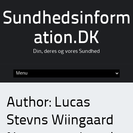
Sundhedsinform
ation.DK
Din, deres og vores Sundhed
Skip
to
content
Author:
Lucas
Stevns Wiingaard