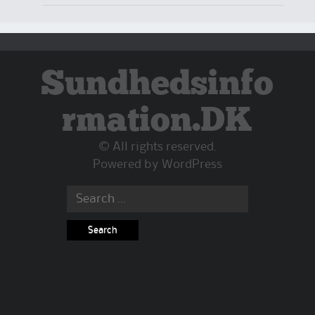
Sundhedsinfo
rmation.DK
© All rights reserved.
Powered by
WordPress
Search
for: