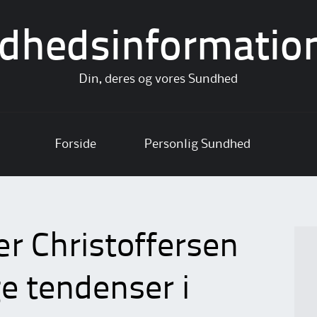
dhedsinformatio
Din, deres og vores Sundhed
Forside
Personlig Sundhed
r Christoffersen
ge tendenser i