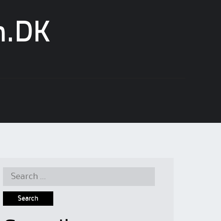
n.DK
Search
for: