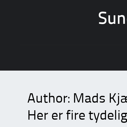
Sun
Skip
to
content
Author:
Mads Kjæ
Her er fire tydeli