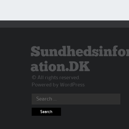
Sundhedsinfo
ation.DK
© All rights reserved.
Powered by
WordPress
Search
for: