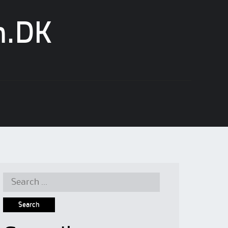
n.DK
Search
for: