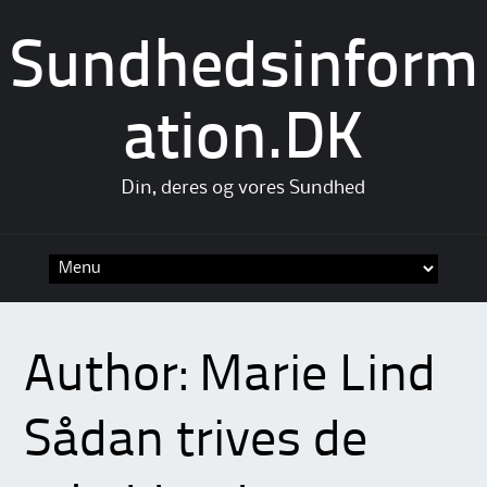
Sundhedsinform
ation.DK
Din, deres og vores Sundhed
Skip
to
content
Author:
Marie Lind
Sådan trives de