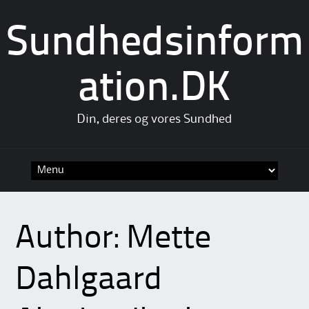
Sundhedsinform
ation.DK
Din, deres og vores Sundhed
Skip
to
content
Author:
Mette
Dahlgaard