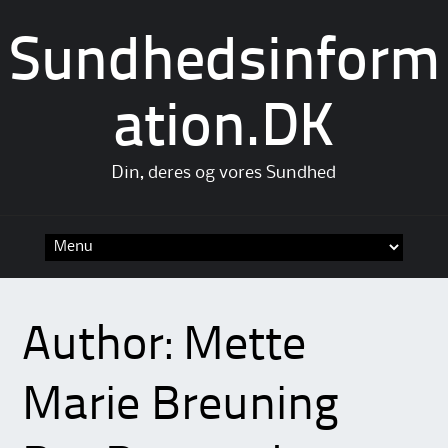
Sundhedsinform
ation.DK
Din, deres og vores Sundhed
Skip
to
content
Author:
Mette
Marie Breuning