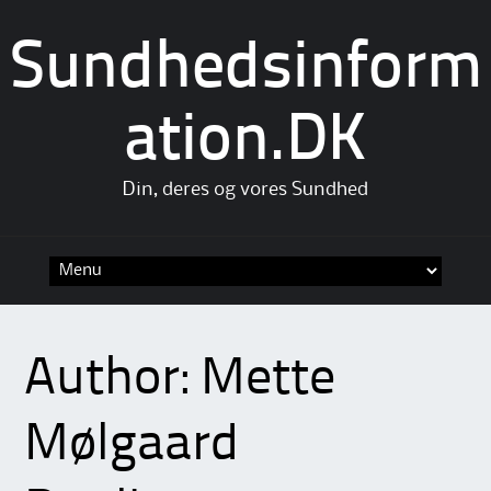
Sundhedsinform
ation.DK
Din, deres og vores Sundhed
Skip
to
content
Author:
Mette
Mølgaard