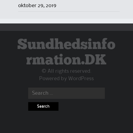
oktober 29, 2019
Sundhedsinfo
rmation.DK
© All rights reserved.
Powered by
WordPress
Search
for: