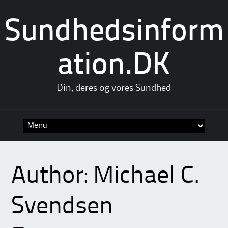
Sundhedsinform
ation.DK
Din, deres og vores Sundhed
Skip
to
content
Author:
Michael C.
Svendsen