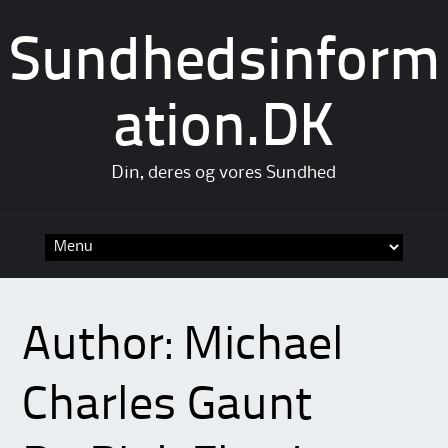
Sundhedsinform
ation.DK
Din, deres og vores Sundhed
Skip
to
content
Author:
Michael
Charles Gaunt