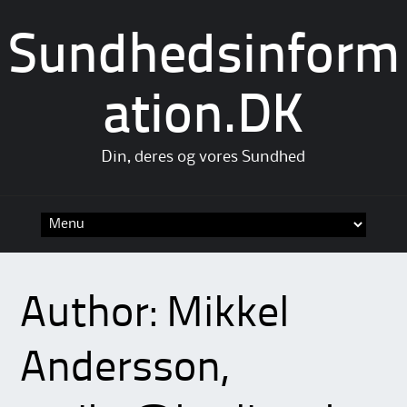
Sundhedsinform
ation.DK
Din, deres og vores Sundhed
Skip
to
content
Author:
Mikkel
Andersson,