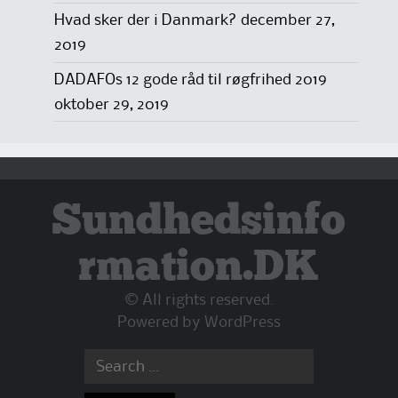
Hvad sker der i Danmark?
december 27,
2019
DADAFOs 12 gode råd til røgfrihed 2019
oktober 29, 2019
Sundhedsinfo
rmation.DK
© All rights reserved.
Powered by
WordPress
Search
for: