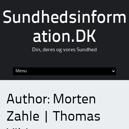
Sundhedsinform
ation.DK
Din, deres og vores Sundhed
Skip
to
content
Author:
Morten
Zahle | Thomas