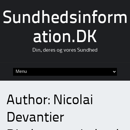
Sundhedsinform
ation.DK
Din, deres og vores Sundhed
Skip
to
content
Author:
Nicolai
Devantier