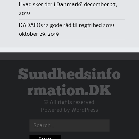
Hvad sker der i Danmark?
december 27,
2019
DADAFOs 12 gode råd til røgfrihed 2019
oktober 29, 2019
Sundhedsinfo
rmation.DK
© All rights reserved.
Powered by
WordPress
Search
for: