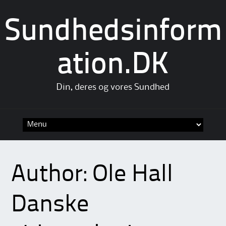
Sundhedsinform
ation.DK
Din, deres og vores Sundhed
Skip
to
content
Author:
Ole Hall
Danske