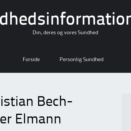
dhedsinformatio
Din, deres og vores Sundhed
Forside
Personlig Sundhed
istian Bech-
ffer Elmann