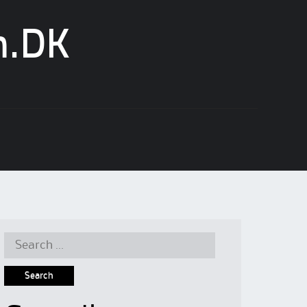
n.DK
Search
for: