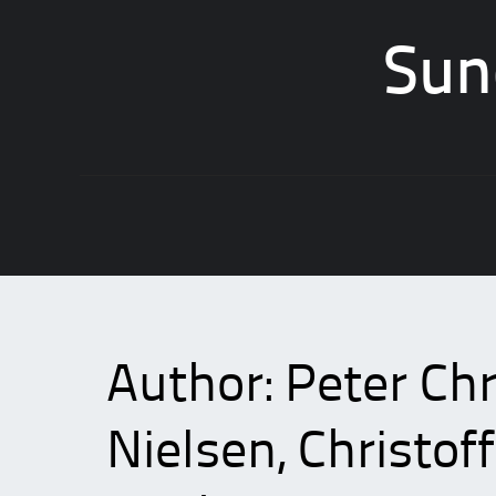
Sun
Skip
to
content
Author:
Peter Chr
Nielsen, Christo