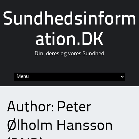
Sundhedsinform
ation.DK
Din, deres og vores Sundhed
Skip
to
content
Author:
Peter
Ølholm Hansson