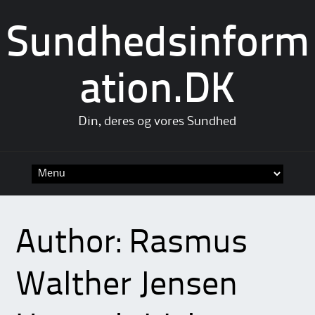
Sundhedsinform
ation.DK
Din, deres og vores Sundhed
Skip
to
content
Author:
Rasmus
Walther Jensen