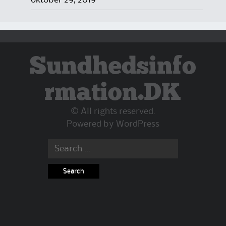
Sundhedsinfo
rmation.DK
© All rights reserved.
Powered by
WordPress
Search
for: