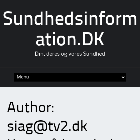
Sundhedsinform
ation.DK
Din, deres og vores Sundhed
Skip
to
content
Author:
siag@tv2.dk