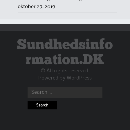
oktober 29, 2019
Sundhedsinfo
rmation.DK
© All rights reserved.
Powered by
WordPress
Search
for: