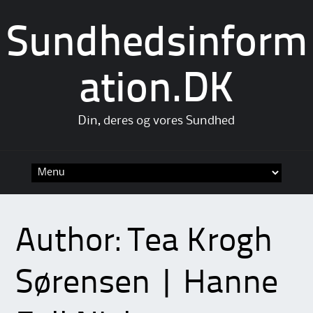
Sundhedsinform
ation.DK
Din, deres og vores Sundhed
Skip
to
content
Author:
Tea Krogh
Sørensen | Hanne