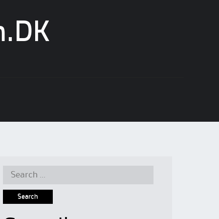
n.DK
Search
for: