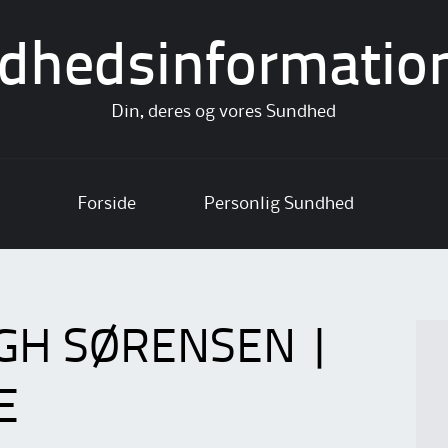
dhedsinformatio
Din, deres og vores Sundhed
Forside
Personlig Sundhed
GH SØRENSEN |
E