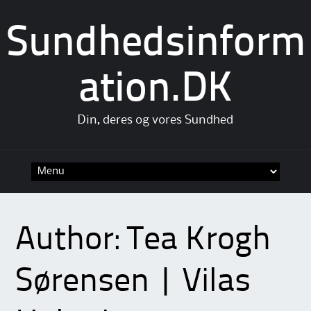
Sundhedsinform
ation.DK
Din, deres og vores Sundhed
Skip
to
content
Author:
Tea Krogh
Sørensen | Vilas