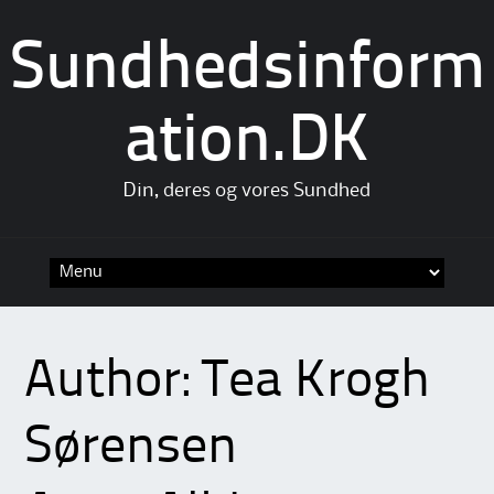
Sundhedsinform
ation.DK
Din, deres og vores Sundhed
Skip
to
content
Author:
Tea Krogh
Sørensen