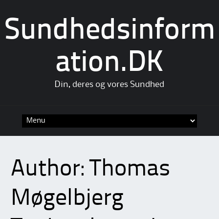
Sundhedsinform
ation.DK
Din, deres og vores Sundhed
Skip
to
content
Author:
Thomas
Møgelbjerg