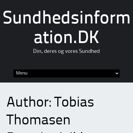
Sundhedsinform
ation.DK
Din, deres og vores Sundhed
Skip
to
content
Author:
Tobias
Thomasen