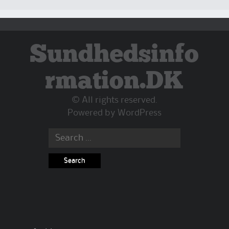
Sundhedsinfo
rmation.DK
© All rights reserved.
Powered by
WordPress
Search
for: