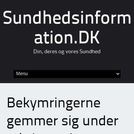
Sundhedsinform
ation.DK
Din, deres og vores Sundhed
Skip
to
content
Bekymringerne
gemmer sig under