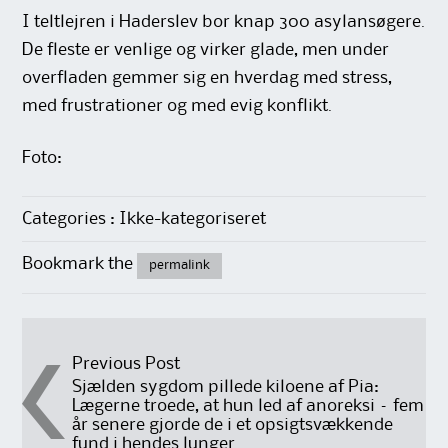
I teltlejren i Haderslev bor knap 300 asylansøgere.
De fleste er venlige og virker glade, men under
overfladen gemmer sig en hverdag med stress,
med frustrationer og med evig konflikt.
Foto:
Categories : Ikke-kategoriseret
Bookmark the
permalink
Post
Previous Post
Sjælden sygdom pillede kiloene af Pia:
Lægerne troede, at hun led af anoreksi – fem
navigation
år senere gjorde de i et opsigtsvækkende
fund i hendes lunger