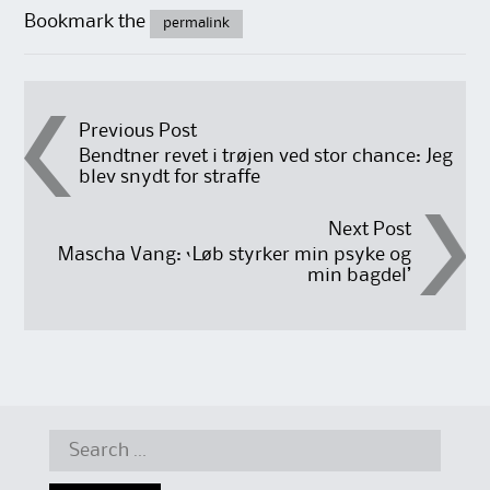
Bookmark the
permalink
Post
Previous Post
Bendtner revet i trøjen ved stor chance: Jeg
blev snydt for straffe
navigation
Next Post
Mascha Vang: ‘Løb styrker min psyke og
min bagdel’
Search
for: