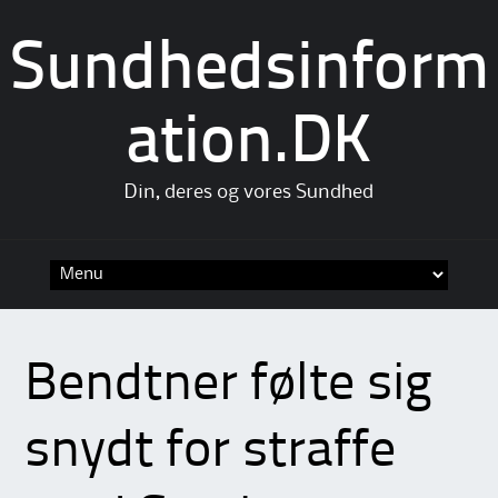
Sundhedsinform
ation.DK
Din, deres og vores Sundhed
Skip
to
content
Bendtner følte sig
snydt for straffe