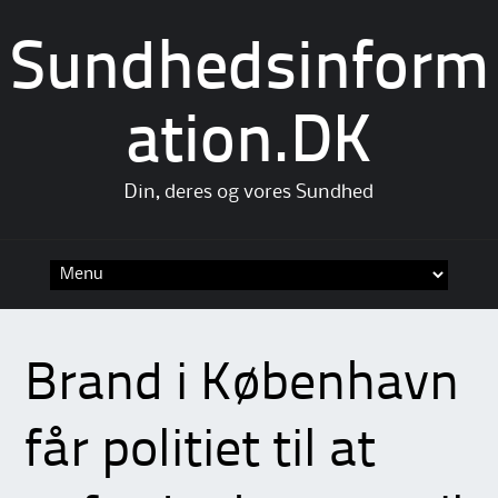
Sundhedsinform
ation.DK
Din, deres og vores Sundhed
Skip
to
content
Brand i København
får politiet til at